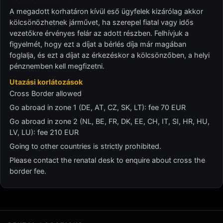
A megadott korhatáron kívül eső ügyfelek kizárólag akkor
kölcsönözhetnek járművet, ha szerepel fiatal vagy idős
vezetőkre érvényes felár az adott részben. Felhívjuk a
figyelmét, hogy ezt a díjat a bérlés díja már magában
foglalja, és ezt a díjat az érkezéskor a kölcsönzőben, a helyi
pénznemben kell megfizetni.
Utazási korlátozások
Cross Border allowed
Go abroad in zone 1 (DE, AT, CZ, SK, LT): fee 70 EUR
Go abroad in zone 2 (NL, BE, FR, DK, EE, CH, IT, SI, HR, HU,
LV, LU): fee 210 EUR
Going to other countries is strictly prohibited.
Please contact the renatal desk to enquire about cross the
border fee.