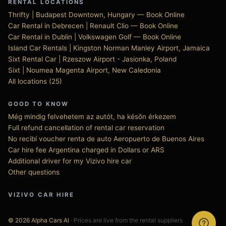
RENTAL LOCATIONS
Thrifty | Budapest Downtown, Hungary — Book Online
Car Rental in Debrecen | Renault Clio — Book Online
Car Rental in Dublin | Volkswagen Golf — Book Online
Island Car Rentals | Kingston Norman Manley Airport, Jamaica
Sixt Rental Car | Rzeszow Airport - Jasionka, Poland
Sixt | Noumea Magenta Airport, New Caledonia
All locations (25)
GOOD TO KNOW
Még mindig felvehetem az autót, ha későn érkezem
Full refund cancellation of rental car reservation
No recibí voucher renta de auto Aeropuerto de Buenos Aires
Car hire fee Argentina charged in Dollars or ARS
Additional driver for my Vizivo hire car
Other questions
VIZIVO CAR HIRE
© 2026 Alpha Cars AI
· Prices are live from the rental suppliers