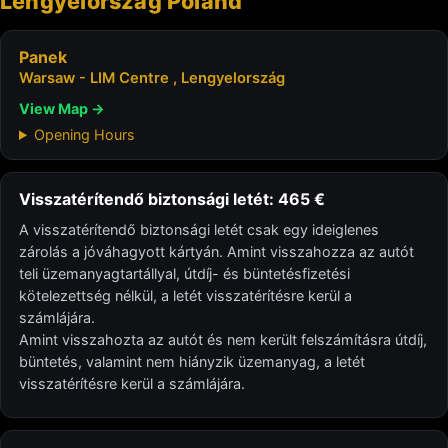
Lengyelország Poland
Panek
Warsaw - LIM Centre , Lengyelország
View Map →
Opening Hours
Visszatérítendő biztonsági letét: 465 €
A visszatérítendő biztonsági letét csak egy ideiglenes
zárolás a jóváhagyott kártyán. Amint visszahozza az autót
teli üzemanyagtartállyal, útdíj- és büntetésfizetési
kötelezettség nélkül, a letét visszatérítésre kerül a
számlájára.
Amint visszahozta az autót és nem került felszámításra útdíj,
büntetés, valamint nem hiányzik üzemanyag, a letét
visszatérítésre kerül a számlájára.